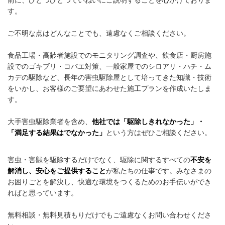
す。
ご不明な点はどんなことでも、遠慮なくご相談ください。
食品工場・高齢者施設でのモニタリング調査や、飲食店・厨房施
設でのゴキブリ・コバエ対策、一般家屋でのシロアリ・ハチ・ム
カデの駆除など、長年の害虫駆除屋として培ってきた知識・技術
をいかし、
お
客様の
ご要望にあわせた施工プランを作成いたしま
す。
大手害虫駆除業者を含め、
他社では「駆除しきれなかった」・
「満足する結果はでなかった」
という方はぜひご相談ください。
害虫・害獣を駆除するだけでなく、駆除に関するすべての
不安を
解消し、安心をご提供すること
が私たちの仕事です。みなさまの
お困りごとを解決し、快適な環境をつくるためのお手伝いができ
ればと思っています。
無料相談・無料見積もりだけでもご遠慮なくお問い合わせくださ